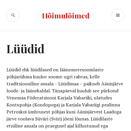
Skip
to
SEARCH
PR
Hõimulõimed
content
ME
Lüüdid
Lüüdid ehk lüüdilased on läänemeresoomlaste
põhjarühma kuuluv soome-ugri rahvas, kelle
traditsiooniline asuala – Lüüdimaa – paikneb Äänisjärve
loode- ja läänekaldal. Tänapäeval kuulub see piirkond
Venemaa Föderatsiooni Karjala Vabariiki, ulatudes
Kontupohja (Kondopoga) ja Karjala Vabariigi pealinna
Petroskoi ümbrusest põhjas kuni Äänisjärvest Laadoga
järve voolava Süväri (Sviri) jõeni lõunas. Lüüdilaste
etniline asuala on praegusel ajal killustunud ega