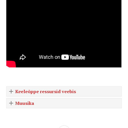
Keeleõppe ressursid veebis
Muusika