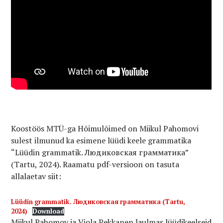
Koostöös MTÜ-ga Hõimulõimed on Miikul Pahomovi
sulest ilmunud ka esimene lüüdi keele grammatika
“Lüüdin grammatik. Людиковская грамматика”
(Tartu, 2024). Raamatu pdf-versioon on tasuta
allalaetav siit:
Lüüdin grammatik. Людиковская грамматика (Tartu,
2024)
Download
Miikul Pahomov ja Viola Pekkanen laulmas lüüdikeelseid