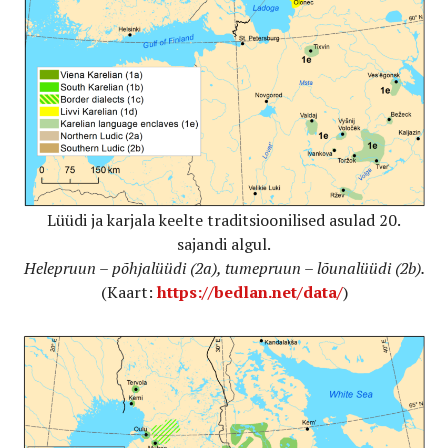
Lüüdi ja karjala keelte traditsioonilised asulad 20.
sajandi algul.
Helepruun – põhjalüüdi (2a), tumepruun – lõunalüüdi (2b).
(Kaart:
https://bedlan.net/data/
)