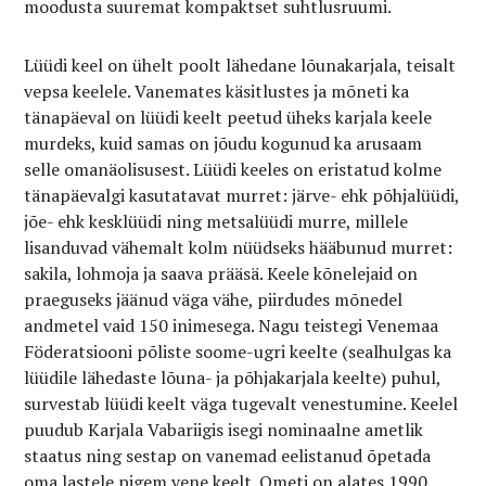
moodusta suuremat kompaktset suhtlusruumi.
Lüüdi keel on ühelt poolt lähedane lõunakarjala, teisalt
vepsa keelele. Vanemates käsitlustes ja mõneti ka
tänapäeval on lüüdi keelt peetud üheks karjala keele
murdeks, kuid samas on jõudu kogunud ka arusaam
selle omanäolisusest. Lüüdi keeles on eristatud kolme
tänapäevalgi kasutatavat murret: järve- ehk põhjalüüdi,
jõe- ehk kesklüüdi ning metsalüüdi murre, millele
lisanduvad vähemalt kolm nüüdseks hääbunud murret:
sakila, lohmoja ja saava prääsä. Keele kõnelejaid on
praeguseks jäänud väga vähe, piirdudes mõnedel
andmetel vaid 150 inimesega. Nagu teistegi Venemaa
Föderatsiooni põliste soome-ugri keelte (sealhulgas ka
lüüdile lähedaste lõuna- ja põhjakarjala keelte) puhul,
survestab lüüdi keelt väga tugevalt venestumine. Keelel
puudub Karjala Vabariigis isegi nominaalne ametlik
staatus ning sestap on vanemad eelistanud õpetada
oma lastele pigem vene keelt. Ometi on alates 1990.