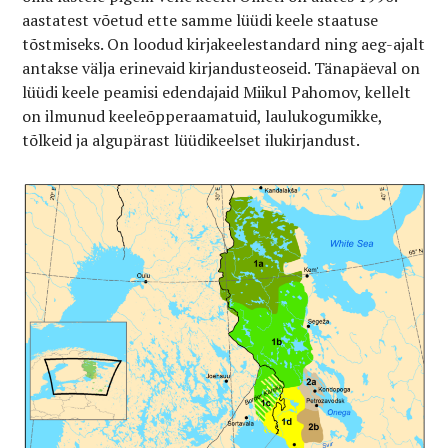
aastatest võetud ette samme lüüdi keele staatuse
tõstmiseks. On loodud kirjakeelestandard ning aeg-ajalt
antakse välja erinevaid kirjandusteoseid. Tänapäeval on
lüüdi keele peamisi edendajaid Miikul Pahomov, kellelt
on ilmunud keeleõpperaamatuid, laulukogumikke,
tõlkeid ja algupärast lüüdikeelset ilukirjandust.