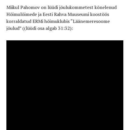
Miikul Pahomov on lüüdi jõulukommetest kõnelenud
Hõimulõimede ja Eesti Rahva Muuseumi koostöös
korraldatud ERMi hõimuklubis “Läänemeresoome
jõulud” ((lüüdi osa algab 31:32):