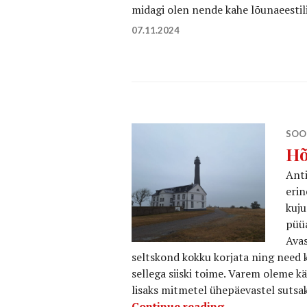
midagi olen nende kahe lõunaeestil
07.11.2024
SOO
Hõ
Anti
erin
kuju
püüa
Avas
seltskond kokku korjata ning need k
sellega siiski toime. Varem oleme k
lisaks mitmetel ühepäevastel sutsa
Hõimulõimed S
Continue reading