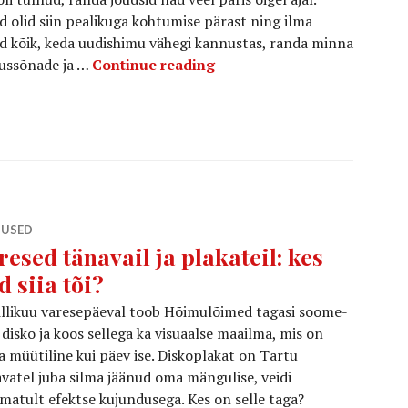
ed olid siin pealikuga kohtumise pärast ning ilma
sid kõik, keda uudishimu vähegi kannustas, randa minna
Soome-ugri esimesed samm
tussõnade ja …
Continue reading
TUSED
resed tänavail ja plakateil: kes
d siia tõi?
llikuu varesepäeval toob Hõimulõimed tagasi soome-
 disko ja koos sellega ka visuaalse maailma, mis on
 müütiline kui päev ise. Diskoplakat on Tartu
vatel juba silma jäänud oma mängulise, veidi
matult efektse kujundusega. Kes on selle taga?