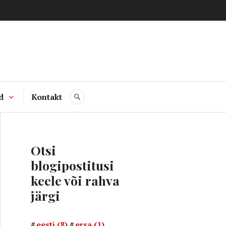
d
Kontakt
SEARCH
Otsi
blogipostitusi
keele või rahva
järgi
eesti
(8)
ersa
(1)