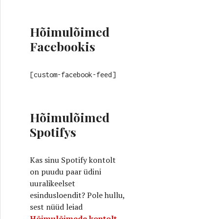
Hõimulõimed
Facebookis
[custom-facebook-feed]
Hõimulõimed
Spotifys
Kas sinu Spotify kontolt
on puudu paar üdini
uuralikeelset
esindusloendit? Pole hullu,
sest nüüd leiad
Hõimulõimede kontolt