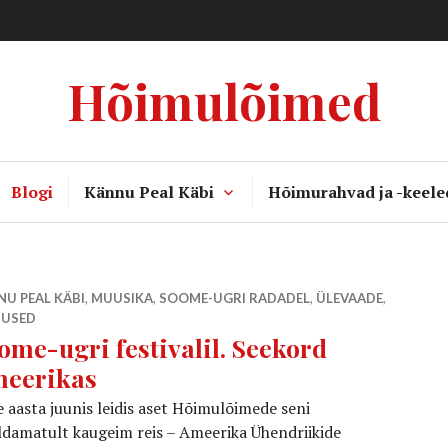
Hõimulõimed
Blogi
Kännu Peal Käbi
Hõimurahvad ja -keele
U PEAL KÄBI
,
MUUSIKA
,
SOOME-UGRI RADADEL
,
ÜLEVAADE
,
TUSED
ome-ugri festivalil. Seekord
eerikas
e aasta juunis leidis aset Hõimulõimede seni
ldamatult kaugeim reis – Ameerika Ühendriikide