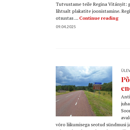
Tutvustame teile Regina Vitányit: gr
lihtsalt plakatite joonistamine. Regi
Vares
otsustas …
Continue reading
09.04.2025
ÜLE
Põ
en
Anti
juha
Soom
aval
võro liikumisega seotud sündmusi j