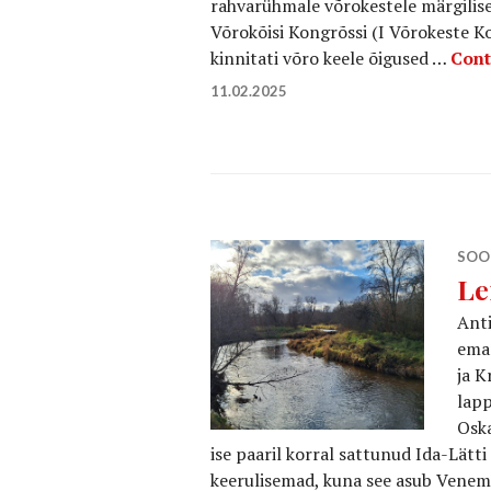
rahvarühmale võrokestele märgiliseks
Võrokõisi Kongrõssi (I Võrokeste Kon
kinnitati võro keele õigused …
Cont
11.02.2025
SOO
Le
Anti
emam
ja K
lapp
Oska
ise paaril korral sattunud Ida-Lätt
keerulisemad, kuna see asub Venemaa