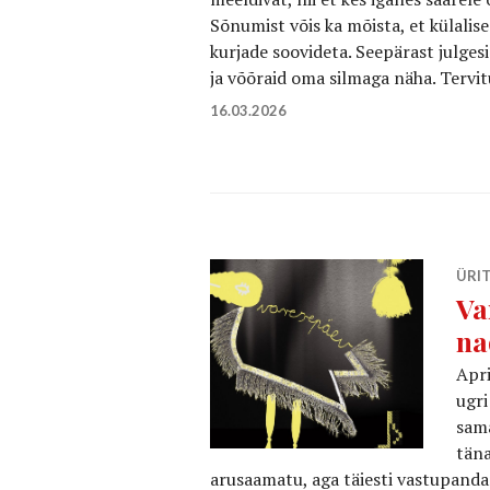
Sõnumist võis ka mõista, et külalis
kurjade soovideta. Seepärast julge
ja võõraid oma silmaga näha. Tervi
16.03.2026
ÜRI
Va
na
Apri
ugri
sama
täna
arusaamatu, aga täiesti vastupanda