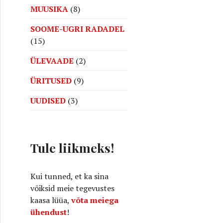
MUUSIKA
(8)
SOOME-UGRI RADADEL
ud Eesti pinnal
(15)
ÜLEVAADE
(2)
ÜRITUSED
(9)
UUDISED
(3)
Tule liikmeks!
Kui tunned, et ka sina
võiksid meie tegevustes
kaasa lüüa,
võta meiega
ühendust
!