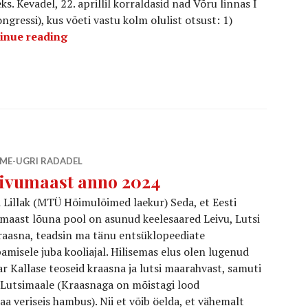
. Kevadel, 22. aprillil korraldasid nad Võru linnas I
gressi), kus võeti vastu kolm olulist otsust: 1)
Põlisrahva sünd: võrokeste enesemääramise
inue reading
ME-UGRI RADADEL
ivumaast anno 2024
 Lillak (MTÜ Hõimulõimed laekur) Seda, et Eesti
aast lõuna pool on asunud keelesaared Leivu, Lutsi
raasna, teadsin ma tänu entsüklopeediate
amisele juba kooliajal. Hilisemas elus olen lugenud
r Kallase teoseid kraasna ja lutsi maarahvast, samuti
i Lutsimaale (Kraasnaga on mõistagi lood
 veriseis hambus). Nii et võib öelda, et vähemalt