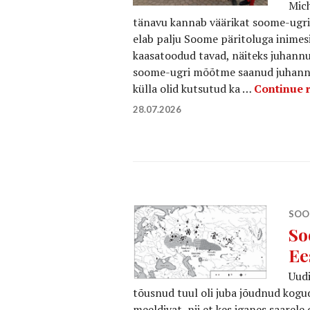
Mich
tänavu kannab väärikat soome-ugri k
elab palju Soome päritoluga inimes
kaasatoodud tavad, näiteks juhannu
soome-ugri mõõtme saanud juhannus
külla olid kutsutud ka …
Continue 
28.07.2026
SOO
So
Ee
Uudi
tõusnud tuul oli juba jõudnud kogu
meeldivat, nii et kes iganes saarele 