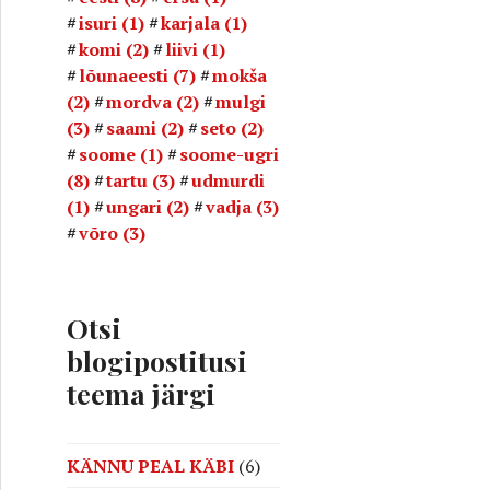
isuri
(1)
karjala
(1)
komi
(2)
liivi
(1)
lõunaeesti
(7)
mokša
(2)
mordva
(2)
mulgi
(3)
saami
(2)
seto
(2)
soome
(1)
soome-ugri
(8)
tartu
(3)
udmurdi
(1)
ungari
(2)
vadja
(3)
võro
(3)
Otsi
blogipostitusi
teema järgi
KÄNNU PEAL KÄBI
(6)