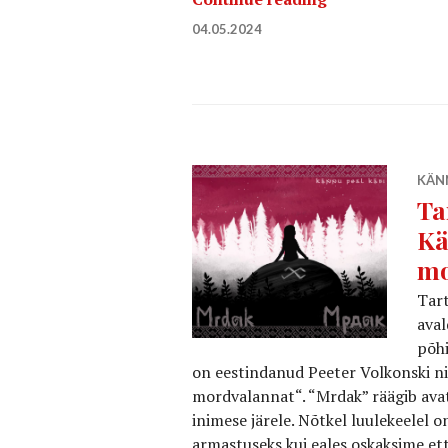
04.05.2024
KÄNN
Ta
Kä
mo
Tar
aval
põhi
on eestindanud Peeter Volkonski ni
mordvalannat“. “Mrdak” räägib avat
inimese järele. Nõtkel luulekeelel 
armastuseks kui eales oskaksime ett