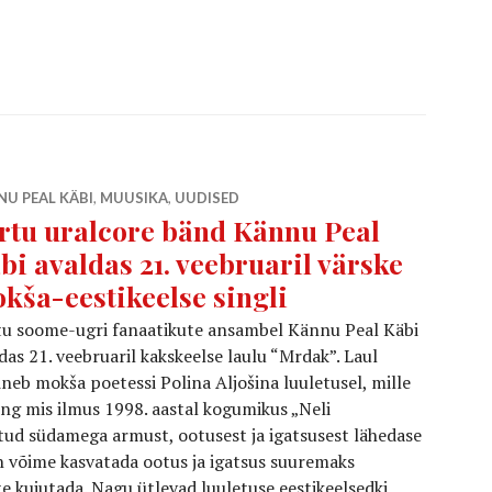
U PEAL KÄBI
,
MUUSIKA
,
UUDISED
rtu uralcore bänd Kännu Peal
bi avaldas 21. veebruaril värske
kša-eestikeelse singli
tu soome-ugri fanaatikute ansambel Kännu Peal Käbi
das 21. veebruaril kakskeelse laulu “Mrdak”. Laul
neb mokša poetessi Polina Aljošina luuletusel, mille
ng mis ilmus 1998. aastal kogumikus „Neli
ud südamega armust, ootusest ja igatsusest lähedase
on võime kasvatada ootus ja igatsus suuremaks
e kujutada. Nagu ütlevad luuletuse eestikeelsedki