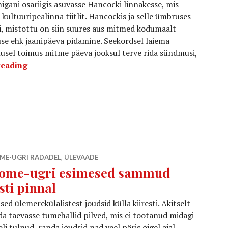
igani osariigis asuvasse Hancocki linnakesse, mis
ultuuripealinna tiitlit. Hancockis ja selle ümbruses
i, mistõttu on siin suures aus mitmed kodumaalt
se ehk jaanipäeva pidamine. Seekordsel laiema
el toimus mitme päeva jooksul terve rida sündmusi,
Soome-ugri festivalil. Seekord Ameerikas
reading
ME-UGRI RADADEL
,
ÜLEVAADE
ome-ugri esimesed sammud
sti pinnal
sed ülemerekülalistest jõudsid külla kiiresti. Äkitselt
da taevasse tumehallid pilved, mis ei tõotanud midagi
oli tulnud, randa jõudsid nad veel päris õigel ajal.