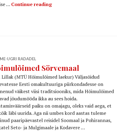
Leivumaast anno 2024
ise …
Continue reading
ME-UGRI RADADEL
imulõimed Sörvemaal
 Lillak (MTÜ Hõimulõimed laekur) Väljasõidud
evatesse Eesti omakultuuriga piirkondadesse on
nenud väikest viisi traditsiooniks, mida Hõimulõimed
vad jõudumööda ikka au sees hoida.
tamisväärseid paiku on omajagu, oleks vaid aega, et
õik läbi uurida. Aga nii umbes kord aastas tuleme
äinud paaripäevastel reisidel Soomaal ja Pohirannas,
katel Seto- ja Mulgimaale ja Kodavere …
örvemaal