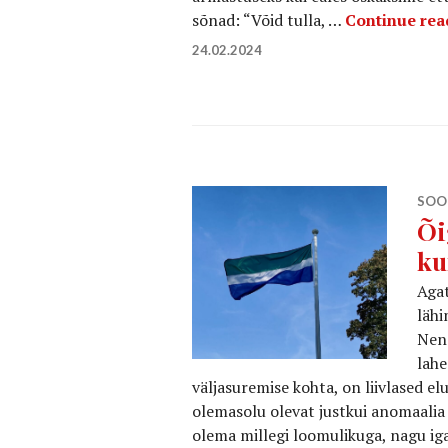
sõnad: “Võid tulla, …
Continue rea
24.02.2024
SOO
Õi
ku
Aga
lähi
Nend
lahe
väljasuremise kohta, on liivlased el
olemasolu olevat justkui anomaalia (
olema millegi loomulikuga, nagu iga