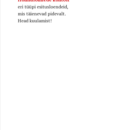
eri tüüpi esitusloendeid,
mis täienevad pidevalt.
 teekond
Head kuulamist!