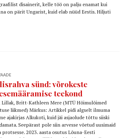
aafilist disainerit, kelle töö on palju enamat kui
na on pärit Ungarist, kuid elab nüüd Eestis. Hiljuti
ed tänavail ja plakateil: kes nad siia tõi?
VAADE
lisrahva sünd: võrokeste
esemääramise teekond
 Lillak, Britt-Kathleen Mere (MTÜ Hõimulõimed
tuse liikmed) Märkus: Artikkel pidi algselt ilmuma
e ajakirjas Alkukoti, kuid jäi asjaolude tõttu siiski
damata. Seepärast pole siin arvesse võetud uusimaid
a protsesse. 2023. aasta osutus Lõuna-Eesti