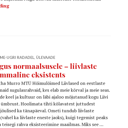
Tartu uralcore bänd Kännu Peal Käbi avaldas 21. veeb
ding
ME-UGRI RADADEL
,
ÜLEVAADE
gus normaalsusele – liivlaste
mmaline eksistents
tha Murro MTÜ Hõimulõimed Liivlased on eestlaste
maid sugulasrahvaid, kes elab meie kõrval ja meie seas.
e keel ja kultuur on läbi ajaloo mõjutanud kogu Liivi
 ümbrust. Hoolimata tihti kõlavatest juttudest
ujõulised ka tänapäeval. Ometi tundub liivlaste
vahel ka liivlaste eneste jaoks), kuigi tegemist peaks
 teisegi rahva eksisteerimine maailmas. Miks see …