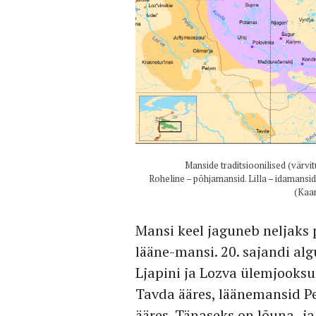
Manside traditsioonilised (värvi
Roheline – põhjamansid. Lilla – idamansid
(Kaar
Mansi keel jaguneb neljaks 
lääne-mansi. 20. sajandi al
Ljapini ja Lozva ülemjooks
Tavda ääres, läänemansid P
ääres. Tänaseks on lõuna- j