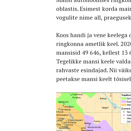
oblastis. Esimest korda mai
vogulite nime all, praeguse
Koos handi ja vene keelega
ringkonna ametlik keel. 202
mansisid 49 646, kellest 13
Tegelikke mansi keele vald
rahvaste esindajad. Nii väik
peetakse mansi keelt tõsise