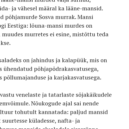
 ida- ja vähesel määral ka lääne-mansid.
ud põhjamurde Sosva murrak. Mansi
ogi Eestiga: lõuna-mansi murdes on
 muudes murretes ei esine, mistõttu teda
akse.
aladeks on jahindus ja kalapüük, mis on
es ühendatud põhjapõdrakasvatusega,
s põllumajanduse ja karjakasvatusega.
astu venelaste ja tatarlaste sõjakäikudele
lemvõimule. Nõukogude ajal sai nende
 kultuur tohutult kannatada: paljud mansid
t suurtesse küladesse, nafta- ja