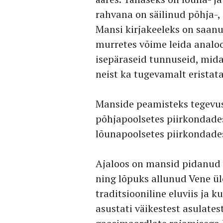
rahvana on säilinud põhja-,
Mansi kirjakeeleks on saan
murretes võime leida analo
isepäraseid tunnuseid, mida
neist ka tugevamalt eristat
Manside peamisteks tegevus
põhjapoolsetes piirkondad
lõunapoolsetes piirkondade
Ajaloos on mansid pidanud v
ning lõpuks allunud Vene ü
traditsiooniline eluviis ja
asustati väikestest asulates