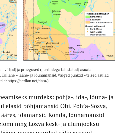
tud väljad) ja praegused (punktidega tähistatud) asualad.
. Kollane – lääne- ja lõunamansid. Valged punktid – teised asulad.
did: https://bedlan.net/data/)
peamiseks murdeks: põhja-, ida-, lõuna- ja
gul elasid põhjamansid Obi, Põhja-Sosva,
u ääres, idamansid Konda, lõunamansid
elõmi ning Lozva kesk- ja alamjooksu
a lääne-mansi murded välja surnud,