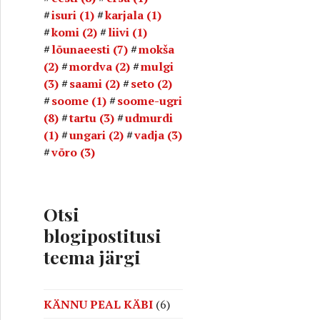
isuri
(1)
karjala
(1)
komi
(2)
liivi
(1)
lõunaeesti
(7)
mokša
(2)
mordva
(2)
mulgi
(3)
saami
(2)
seto
(2)
soome
(1)
soome-ugri
(8)
tartu
(3)
udmurdi
(1)
ungari
(2)
vadja
(3)
võro
(3)
Otsi
blogipostitusi
teema järgi
KÄNNU PEAL KÄBI
(6)