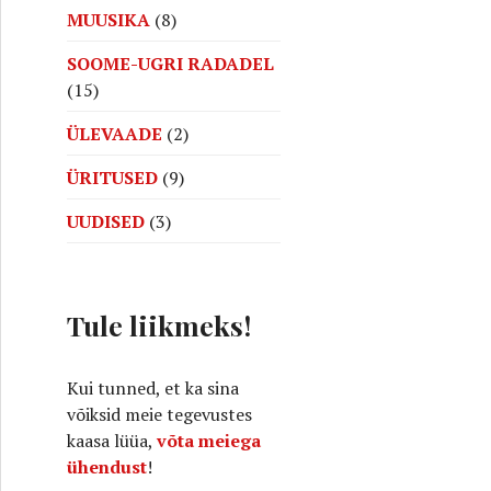
MUUSIKA
(8)
SOOME-UGRI RADADEL
(15)
ÜLEVAADE
(2)
ÜRITUSED
(9)
UUDISED
(3)
Tule liikmeks!
Kui tunned, et ka sina
võiksid meie tegevustes
kaasa lüüa,
võta meiega
ühendust
!