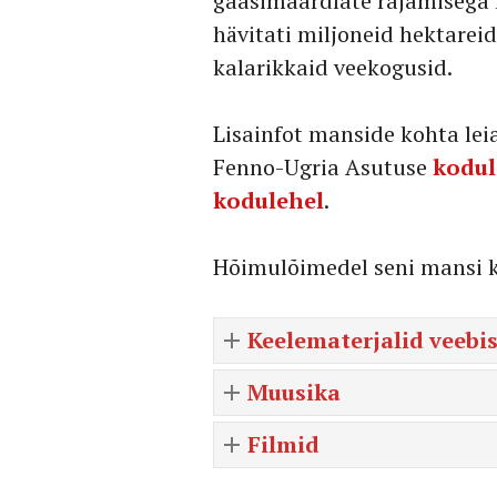
gaasimaardlate rajamisega 
hävitati miljoneid hektarei
kalarikkaid veekogusid.
Lisainfot manside kohta le
Fenno-Ugria Asutuse
kodul
kodulehel
.
Hõimulõimedel seni mansi 
Keelematerjalid veebi
Muusika
Filmid