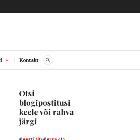
d
Kontakt
SEARCH
Otsi
blogipostitusi
keele või rahva
järgi
eesti
(8)
ersa
(1)