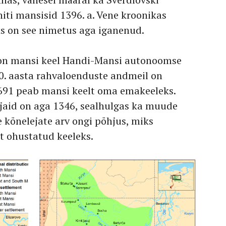
niti mansisid 1396. a. Vene kroonikas
ks on see nimetus aga iganenud.
 on mansi keel Handi-Mansi autonoomse
0. aasta rahvaloenduste andmeil on
 691 peab mansi keelt oma emakeeleks.
ajaid on aga 1346, sealhulgas ka muude
e kõnelejate arv ongi põhjus, miks
lt ohustatud keeleks.