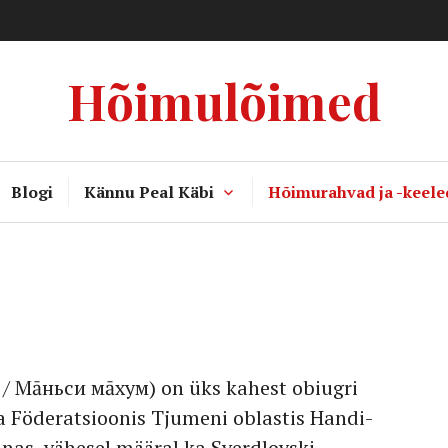
Hõimulõimed
Blogi
Kännu Peal Käbi
Hõimurahvad ja -keele
 Мāньси мāхум) on üks kahest obiugri
a Föderatsioonis Tjumeni oblastis Handi-
as, vähesel määral ka Sverdlovski