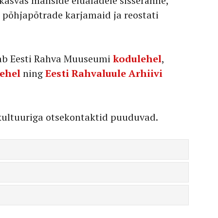
kasvas manside elualadele sisseränne,
d põhjapõtrade karjamaid ja reostati
iab Eesti Rahva Muuseumi
kodulehel
,
ehel
ning
Eesti Rahvaluule Arhiivi
kultuuriga otsekontaktid puuduvad.
s