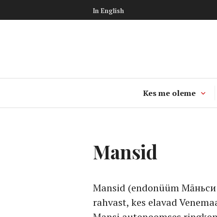
Skip
In English
to
content
Kes me oleme
Mansid
Mansid (endonüüm Мāньси /
rahvast, kes elavad Venema
Mansi autonoomses ringkonn