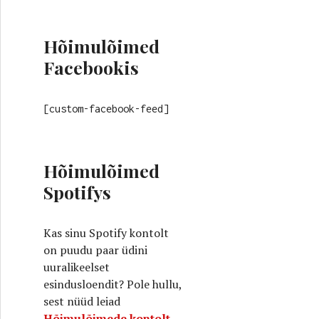
Hõimulõimed
Facebookis
[custom-facebook-feed]
Hõimulõimed
Spotifys
Kas sinu Spotify kontolt
on puudu paar üdini
uuralikeelset
esindusloendit? Pole hullu,
sest nüüd leiad
Hõimulõimede kontolt