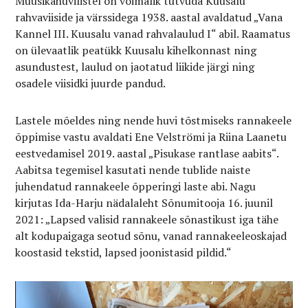
Muusikahuvilistel on võimalik tutvuda Kuusalu
rahvaviiside ja värssidega 1938. aastal avaldatud „Vana
Kannel III. Kuusalu vanad rahvalaulud I“ abil. Raamatus
on ülevaatlik peatükk Kuusalu kihelkonnast ning
asundustest, laulud on jaotatud liikide järgi ning
osadele viisidki juurde pandud.
Lastele mõeldes ning nende huvi tõstmiseks rannakeele
õppimise vastu avaldati Ene Velströmi ja Riina Laanetu
eestvedamisel 2019. aastal „Pisukase rantlase aabits“.
Aabitsa tegemisel kasutati nende tublide naiste
juhendatud rannakeele õpperingi laste abi. Nagu
kirjutas Ida-Harju nädalaleht Sõnumitooja 16. juunil
2021: „Lapsed valisid rannakeele sõnastikust iga tähe
alt kodupaigaga seotud sõnu, vanad rannakeeleoskajad
koostasid tekstid, lapsed joonistasid pildid.“