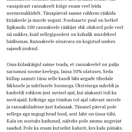
vanapärast rannakeelt kõige enam veel leida
neemenukkidelt. Tänapäeval saame rohkem rääkida
kirjakeele ja murde segust. Poolsaarte peal on hetkel
ligikaudu 100 rannakeele rääkijat ehk olukord pole veel
nii nukker, kuid sellegipoolest on kohalik murdekeel
hääbumas. Rannakeele sõnavara on kogutud umbes
sajandi jooksul.
Oma külaskäigul saime teada, et rannakeelel on palju
sarnasusi soome keelega, lausa 30% ulatuses. Seda
küllap samuti tänu selle kandi läbi aegade tihedale
liiklusele ja suhtlusele Soomega. Üksteisega suheldi ja
kaubeldi rohkem just suvisel ajal, kui siiakanti tuli ka
suvitajaid. Eelkõige aga tõmbas tol ajal rahvast merele
ja rannaküladesse just kalasaak. Tänasel päeval pole
sellega aga sugugi head lood, sest laht on üsna tühi.
Kala on sootuks kadunud, näiteks pole ammu angerjat
saadud. Pole ka enam kutselist kalurit, kes kalu püüaks.