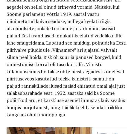
aegadel on sellel olnud erinevad vormid. Näiteks, kui
Soome parlament võttis 1919. aastal vastu
niinimetatud kuiva seaduse, millega keelati riigis
alkohoolsete jookide tootmine ja tarbimine, asusid
paljud Eesti randlased innukalt keelatud vedelikku üle
lahe smugeldama. Lubatud see muidugi polnud; ka Eesti
piirivalve püüdis üle „Viinamere” äri ajajatel valvsalt
silma peal hoida. Risk oli suur ja panused kõrged, kuid
õnnestumise korral oli tasu korralik. Viinistu
külamuuseumis hoitakse ühte neist aegadest kõnelevat
piirituseveos kasutatud plekk-kanistrit, samuti on
paljud rannakülade ilusad majad ehitatud omal ajal just
salakaubarahade eest. 1932. aastaks said ka Soome
poliitikud aru, et karskluse asemel innustas kuiv seadus
hoopis purjutamist, ning täielik keeld asendati riikliku
kange alkoholi monopoliga.