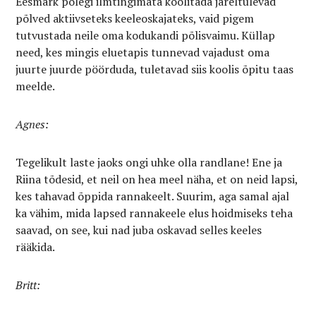
Eesmärk polegi ilmtingimata koolitada järeltulevad
põlved aktiivseteks keeleoskajateks, vaid pigem
tutvustada neile oma kodukandi põlisvaimu. Küllap
need, kes mingis eluetapis tunnevad vajadust oma
juurte juurde pöörduda, tuletavad siis koolis õpitu taas
meelde.
Agnes:
Tegelikult laste jaoks ongi uhke olla randlane! Ene ja
Riina tõdesid, et neil on hea meel näha, et on neid lapsi,
kes tahavad õppida rannakeelt. Suurim, aga samal ajal
ka vähim, mida lapsed rannakeele elus hoidmiseks teha
saavad, on see, kui nad juba oskavad selles keeles
rääkida.
Britt: