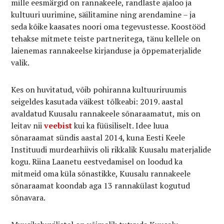
mille eesmärgid on rannakeele, randlaste ajaloo ja
kultuuri uurimine, säilitamine ning arendamine – ja
seda kõike kaasates noori oma tegevustesse. Koostööd
tehakse mitmete teiste partneritega, tänu kellele on
laienemas rannakeelse kirjanduse ja õppematerjalide
valik.
Kes on huvitatud, võib pohiranna kultuuriruumis
seigeldes kasutada väikest tõlkeabi: 2019. aastal
avaldatud Kuusalu rannakeele sõnaraamatut, mis on
leitav nii
veebist
kui ka füüsiliselt. Idee luua
sõnaraamat sündis aastal 2014, kuna Eesti Keele
Instituudi murdearhiivis oli rikkalik Kuusalu materjalide
kogu. Riina Laanetu eestvedamisel on loodud ka
mitmeid oma küla sõnastikke, Kuusalu rannakeele
sõnaraamat koondab aga 13 rannakülast kogutud
sõnavara.