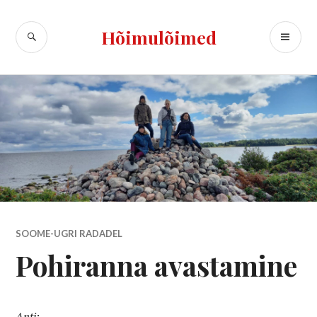
Skip
to
SEARCH
PR
Hõimulõimed
content
ME
SOOME-UGRI RADADEL
Pohiranna avastamine
Anti: