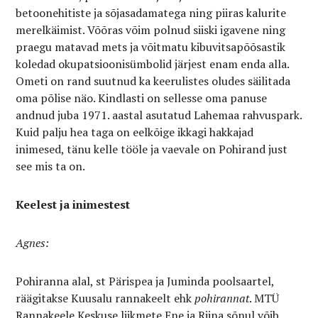
betoonehitiste ja sõjasadamatega ning piiras kalurite
merelkäimist. Võõras võim polnud siiski igavene ning
praegu matavad mets ja võitmatu kibuvitsapõõsastik
koledad okupatsioonisümbolid järjest enam enda alla.
Ometi on rand suutnud ka keerulistes oludes säilitada
oma põlise näo. Kindlasti on sellesse oma panuse
andnud juba 1971. aastal asutatud Lahemaa rahvuspark.
Kuid palju hea taga on eelkõige ikkagi hakkajad
inimesed, tänu kelle tööle ja vaevale on Pohirand just
see mis ta on.
Keelest ja inimestest
Agnes:
Pohiranna alal, st Pärispea ja Juminda poolsaartel,
räägitakse Kuusalu rannakeelt ehk
pohirannat
. MTÜ
Rannakeele Keskuse liikmete Ene ja Riina sõnul võib