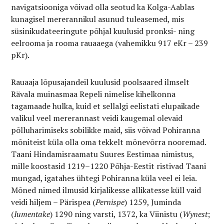
navigatsiooniga võivad olla seotud ka Kolga-Aablas
kunagisel mererannikul asunud tuleasemed, mis
süsinikudateeringute põhjal kuulusid pronksi- ning
eelrooma ja rooma rauaaega (vahemikku 917 eKr – 239
pKr).
Rauaaja lõpusajandeil kuulusid poolsaared ilmselt
Rävala muinasmaa Repeli nimelise kihelkonna
tagamaade hulka, kuid et sellalgi eelistati elupaikade
valikul veel mererannast veidi kaugemal olevaid
põlluharimiseks sobilikke maid, siis võivad Pohiranna
mõniteist küla olla oma tekkelt mõnevõrra nooremad.
Taani Hindamisraamatu Suures Eestimaa nimistus,
mille koostasid 1219–1220 Põhja-Eestit ristivad Taani
mungad, igatahes ühtegi Pohiranna küla veel ei leia.
Mõned nimed ilmusid kirjalikesse allikatesse küll vaid
veidi hiljem – Pärispea (
Pernispe
) 1259, Juminda
(
Iumentake
) 1290 ning varsti, 1372, ka Viinistu (
Wynest
;