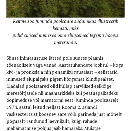
Keitme soo Juminda poolsaare südamikus illustreerib
kenasti, miks
pidid siinsed inimesed oma eluasemed tegema hoopis
mereranda.
Siinse inimasustuse lätted pole suures plaanis
tõenäoliselt väga vanad. Aastatuhandete jooksul – kogu
kivi- ja pronksiaja ning enamiku rauaajast – eelistasid
inimesed elupaigaks pigem kõrgemat klindipealset.
Madalad poolsaared olid küllap tarvilised eelkõige
meresõitjatele nii maamärkideks kui peatuspaikadeks
ööpimeduse või marutormi eest. Juminda poolsaarelt
1974. aastal leitud neljast Rooma 2. sajandi
vasksestertsist koosnev aare võib pärineda just mõnelt
põgusalt randunud laevnikult, kuigi rahade
mahamatmise põhjus jääb hämaraks. Muistse