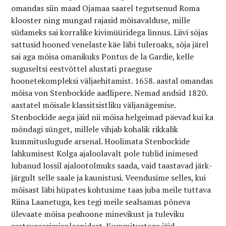
omandas siin maad Ojamaa saarel tegutsenud Roma
klooster ning mungad rajasid mõisavalduse, mille
südameks sai korralike kivimüüridega linnus. Liivi sõjas
sattusid hooned venelaste käe läbi tuleroaks, sõja järel
sai aga mõisa omanikuks Pontus de la Gardie, kelle
suguseltsi eestvõttel alustati praeguse
hoonetekompleksi väljaehitamist. 1658. aastal omandas
mõisa von Stenbockide aadlipere. Nemad andsid 1820.
aastatel mõisale klassitsistliku väljanägemise.
Stenbockide aega jäid nii mõisa helgeimad päevad kui ka
mõndagi sünget, millele vihjab kohalik rikkalik
kummituslugude arsenal. Hoolimata Stenbockide
lahkumisest Kolga ajaloolavalt pole tublid inimesed
lubanud lossil ajalootolmuks saada, vaid taastavad järk-
järgult selle saale ja kaunistusi. Veendusime selles, kui
mõisast läbi hüpates kohtusime taas juba meile tuttava
Riina Laanetuga, kes tegi meile sealsamas põneva
ülevaate mõisa peahoone minevikust ja tuleviku
restaureerimisplaanidest. Kummitustega jäid