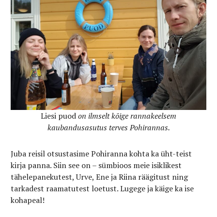
Liesi puod
on ilmselt kõige rannakeelsem
kaubandusasutus terves Pohirannas.
Juba reisil otsustasime Pohiranna kohta ka üht-teist
kirja panna. Siin see on – sümbioos meie isiklikest
tähelepanekutest, Urve, Ene ja Riina räägitust ning
tarkadest raamatutest loetust. Lugege ja käige ka ise
kohapeal!