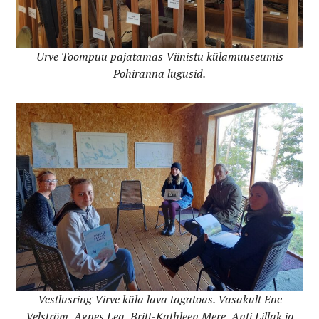
Urve Toompuu pajatamas Viinistu külamuuseumis
Pohiranna lugusid.
Vestlusring Virve küla lava tagatoas. Vasakult Ene
Velström, Agnes Lea, Britt-Kathleen Mere, Anti Lillak ja