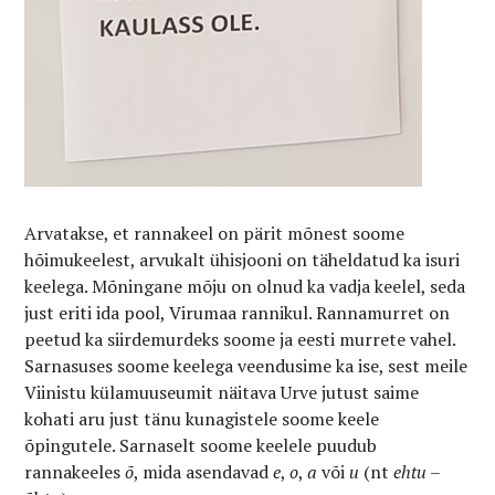
Arvatakse, et rannakeel on pärit mõnest soome
hõimukeelest, arvukalt ühisjooni on täheldatud ka isuri
keelega. Mõningane mõju on olnud ka vadja keelel, seda
just eriti ida pool, Virumaa rannikul. Rannamurret on
peetud ka siirdemurdeks soome ja eesti murrete vahel.
Sarnasuses soome keelega veendusime ka ise, sest meile
Viinistu külamuuseumit näitava Urve jutust saime
kohati aru just tänu kunagistele soome keele
õpingutele. Sarnaselt soome keelele puudub
rannakeeles
õ
, mida asendavad
e
,
o
,
a
või
u
(nt
ehtu –