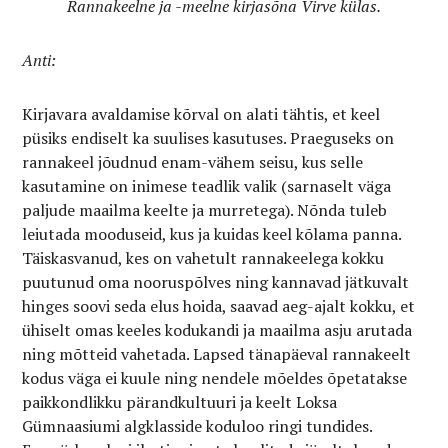
Rannakeelne ja -meelne kirjasõna Virve külas.
Anti:
Kirjavara avaldamise kõrval on alati tähtis, et keel
püsiks endiselt ka suulises kasutuses. Praeguseks on
rannakeel jõudnud enam-vähem seisu, kus selle
kasutamine on inimese teadlik valik (sarnaselt väga
paljude maailma keelte ja murretega). Nõnda tuleb
leiutada mooduseid, kus ja kuidas keel kõlama panna.
Täiskasvanud, kes on vahetult rannakeelega
kokku
puutunud oma nooruspõlves ning kannavad jätkuvalt
hinges soovi seda elus hoida, saavad aeg-ajalt kokku, et
ühiselt omas keeles
kodukandi ja maailma asju arutada
ning mõtteid vahetada. Lapsed tänapäeval rannakeelt
kodus väga ei kuule ning nendele mõeldes õpetatakse
paikkondlikku pärandkultuuri ja keelt Loksa
Gümnaasiumi algklasside koduloo ringi tundides.