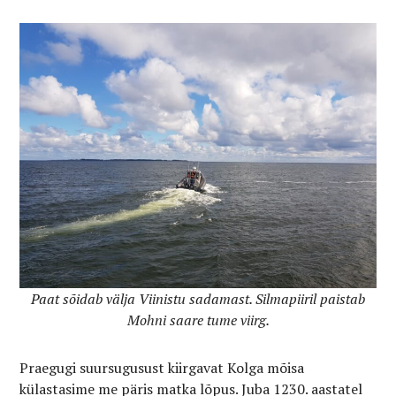
Paat sõidab välja Viinistu sadamast. Silmapiiril paistab
Mohni saare tume viirg.
Praegugi suursugusust kiirgavat Kolga mõisa
külastasime me päris matka lõpus. Juba 1230. aastatel