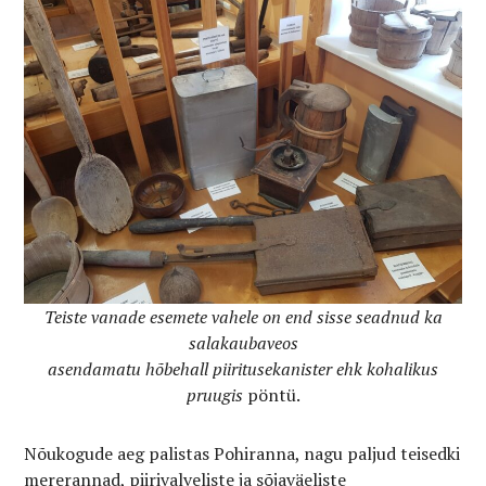
Teiste vanade esemete vahele on end sisse seadnud ka
salakaubaveos
asendamatu hõbehall
piiritusekanister ehk kohalikus
pruugis
pöntü.
Nõukogude aeg palistas Pohiranna, nagu paljud teisedki
mererannad, piirivalveliste ja sõjaväeliste