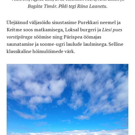
Bogáta Timár. Pildi tegi Riina Laanetu.
Ülejäänud väljasõidu sisustasime Purekkari neemel ja
Keitme soos matkamisega, Loksal burgeri ja
Liesi pues
vorstipiiraga
söömise ning Pärispea öömajas
saunatamise ja soome-ugri laulude laulmisega. Selline
klassikaline hõimulõimede värk.