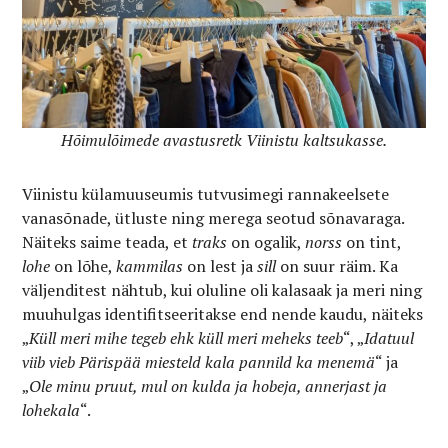
Hõimulõimede avastusretk Viinistu kaltsukasse.
Viinistu külamuuseumis tutvusimegi rannakeelsete
vanasõnade, ütluste ning merega seotud sõnavaraga.
Näiteks saime teada, et
traks
on ogalik,
norss
on tint,
lohe
on lõhe,
kammilas
on lest ja
sill
on suur räim. Ka
väljenditest nähtub, kui oluline oli kalasaak ja meri ning
muuhulgas identifitseeritakse end nende kaudu, näiteks
„
Küll meri mihe tegeb ehk küll meri meheks teeb
“, „
Idatuul
viib vieb Pärispää miesteld kala pannild ka menemä
“ ja
„
Ole minu pruut, mul on kulda ja hobeja, annerjast ja
lohekala
“.