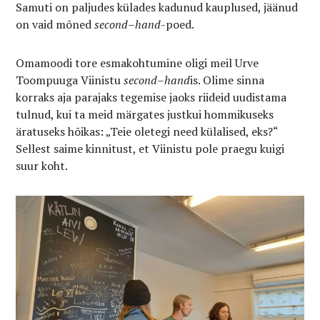
Samuti on paljudes külades kadunud kauplused, jäänud
on vaid mõned
second
–
hand
-poed.
Omamoodi tore esmakohtumine oligi meil Urve
Toompuuga Viinistu
second
–
hand
is. Olime sinna
korraks aja parajaks tegemise jaoks riideid uudistama
tulnud, kui ta meid märgates justkui hommikuseks
äratuseks hõikas: „Teie oletegi need külalised, eks?“
Sellest saime kinnitust, et Viinistu pole praegu kuigi
suur koht.