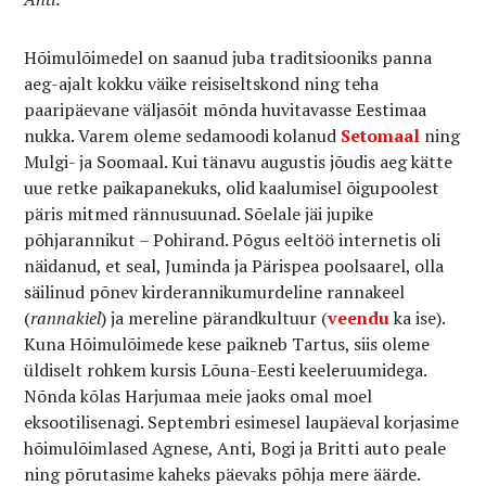
Hõimulõimedel on saanud juba traditsiooniks panna
aeg-ajalt kokku väike reisiseltskond ning teha
paaripäevane väljasõit mõnda huvitavasse Eestimaa
nukka. Varem oleme sedamoodi kolanud
Setomaal
ning
Mulgi- ja Soomaal. Kui tänavu augustis jõudis aeg kätte
uue retke paikapanekuks, olid kaalumisel õigupoolest
päris mitmed rännusuunad. Sõelale jäi jupike
põhjarannikut – Pohirand. Põgus eeltöö internetis oli
näidanud, et seal, Juminda ja Pärispea poolsaarel, olla
säilinud põnev kirderannikumurdeline rannakeel
(
rannakiel
) ja mereline pärandkultuur (
veendu
ka ise).
Kuna Hõimulõimede kese paikneb Tartus, siis oleme
üldiselt rohkem kursis Lõuna-Eesti keeleruumidega.
Nõnda kõlas Harjumaa meie jaoks omal moel
eksootilisenagi. Septembri esimesel laupäeval korjasime
hõimulõimlased Agnese, Anti, Bogi ja Britti auto peale
ning põrutasime kaheks päevaks põhja mere äärde.