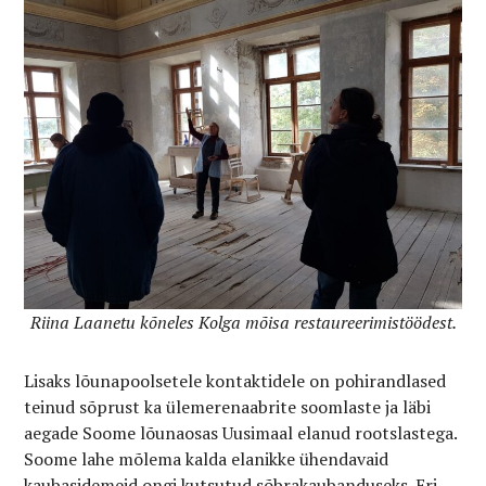
Riina Laanetu kõneles Kolga mõisa restaureerimistöödest.
Lisaks lõunapoolsetele kontaktidele on pohirandlased
teinud sõprust ka ülemerenaabrite soomlaste ja läbi
aegade Soome lõunaosas Uusimaal elanud rootslastega.
Soome lahe mõlema kalda elanikke ühendavaid
kaubasidemeid ongi kutsutud sõbrakaubanduseks. Eri