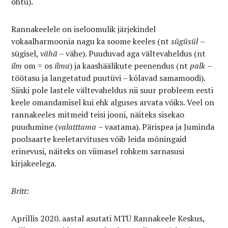
õhtu).
Rannakeelele on iseloomulik järjekindel
vokaalharmoonia nagu ka soome keeles (nt
sügüsül
–
sügisel,
vähä
– vähe). Puuduvad aga vältevaheldus (nt
ilm
om = os
ilma
) ja kaashäälikute peenendus (nt
palk
–
töötasu ja langetatud puutüvi – kõlavad samamoodi).
Siiski pole lastele vältevaheldus nii suur probleem eesti
keele omandamisel kui ehk alguses arvata võiks. Veel on
rannakeeles mitmeid teisi jooni, näiteks sisekao
puudumine (
valatttama
– vaatama). Pärispea ja Juminda
poolsaarte keeletarvituses võib leida mõningaid
erinevusi, näiteks on viimasel rohkem sarnasusi
kirjakeelega.
Britt:
Aprillis 2020. aastal asutati MTÜ Rannakeele Keskus,