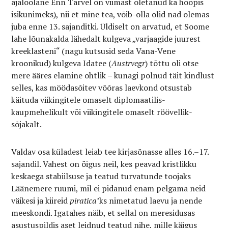
ajaloolane Enn Tarvel on viimast oletanud ka hoopis
isikunimeks), nii et mine tea, võib-olla olid nad olemas
juba enne 13. sajanditki. Üldiselt on arvatud, et Soome
lahe lõunakalda lähedalt kulgeva „varjaagide juurest
kreeklasteni“ (nagu kutsusid seda Vana-Vene
kroonikud) kulgeva Idatee (
Austrvegr
) tõttu oli otse
mere ääres elamine ohtlik – kunagi polnud täit kindlust
selles, kas möödasõitev võõras laevkond otsustab
käituda viikingitele omaselt diplomaatilis-
kaupmehelikult või viikingitele omaselt röövellik-
sõjakalt.
Valdav osa küladest leiab tee kirjasõnasse alles 16.–17.
sajandil. Vahest on õigus neil, kes peavad kristlikku
keskaega stabiilsuse ja teatud turvatunde toojaks
Läänemere ruumi, mil ei pidanud enam pelgama neid
väikesi ja kiireid
piratica
’ks nimetatud laevu ja nende
meeskondi. Igatahes näib, et sellal on meresidusas
asustuspildis aset leidnud teatud nihe, mille käigus