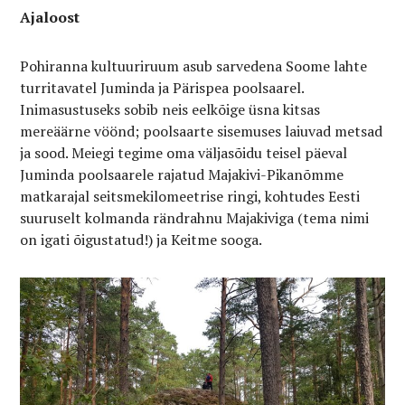
Ajaloost
Pohiranna kultuuriruum asub sarvedena Soome lahte
turritavatel Juminda ja Pärispea poolsaarel.
Inimasustuseks sobib neis eelkõige üsna kitsas
mereäärne vöönd; poolsaarte sisemuses laiuvad metsad
ja sood. Meiegi tegime oma väljasõidu teisel päeval
Juminda poolsaarele rajatud Majakivi-Pikanõmme
matkarajal seitsmekilomeetrise ringi, kohtudes Eesti
suuruselt kolmanda rändrahnu Majakiviga (tema nimi
on igati õigustatud!) ja Keitme sooga.