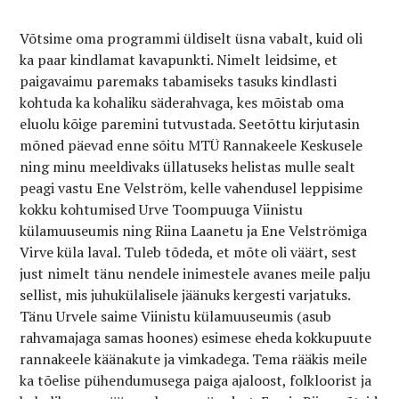
Võtsime oma programmi üldiselt üsna vabalt, kuid oli
ka paar kindlamat kavapunkti. Nimelt leidsime, et
paigavaimu paremaks tabamiseks tasuks kindlasti
kohtuda ka kohaliku säderahvaga, kes mõistab oma
eluolu kõige paremini tutvustada. Seetõttu kirjutasin
mõned päevad enne sõitu MTÜ Rannakeele Keskusele
ning minu meeldivaks üllatuseks helistas mulle sealt
peagi vastu Ene Velström, kelle vahendusel leppisime
kokku kohtumised Urve Toompuuga Viinistu
külamuuseumis ning Riina Laanetu ja Ene Velströmiga
Virve küla laval. Tuleb tõdeda, et mõte oli väärt, sest
just nimelt tänu nendele inimestele avanes meile palju
sellist, mis juhukülalisele jäänuks kergesti varjatuks.
Tänu Urvele saime Viinistu külamuuseumis (asub
rahvamajaga samas hoones) esimese eheda kokkupuute
rannakeele
käänakute ja vimkadega. Tema rääkis meile
ka tõelise pühendumusega paiga ajaloost, folkloorist ja