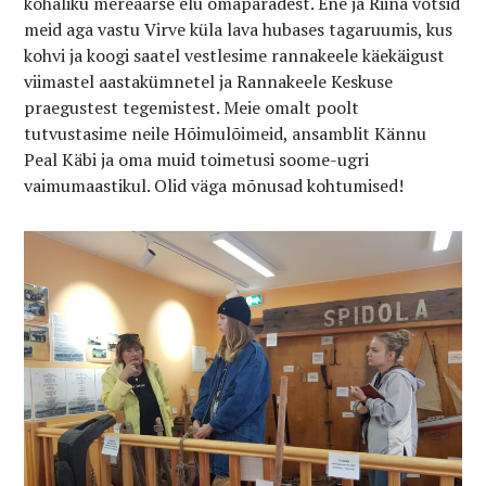
kohaliku mereäärse elu omapäradest. Ene ja Riina võtsid
meid aga vastu Virve küla lava hubases tagaruumis, kus
kohvi ja koogi saatel vestlesime rannakeele
käekäigust
viimastel aastakümnetel ja Rannakeele Keskuse
praegustest tegemistest. Meie omalt poolt
tutvustasime neile Hõimulõimeid, ansamblit Kännu
Peal Käbi ja oma muid toimetusi soome-ugri
vaimumaastikul. Olid väga mõnusad kohtumised!